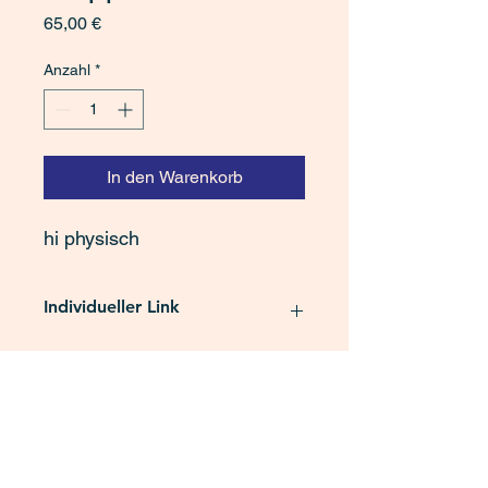
Preis
65,00 €
Anzahl
*
In den Warenkorb
hi physisch
Individueller Link
https://app.arztkonsultation.de/oha/W
uppertal1
Kontakt
Impressum