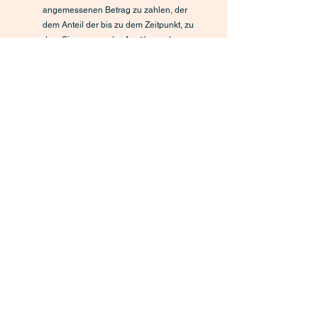
angemessenen Betrag zu zahlen, der
dem Anteil der bis zu dem Zeitpunkt, zu
dem Sie uns von der Ausübung des
Widerrufsrechts hinsichtlich dieses
Vertrages unterrichten, bereits erbrachten
Leistungen im Vergleich zum
Gesamtumfang der im Vertrag
vorgesehenen Leistungen entspricht.
Erfolgte unsere Leistung bisher
unentgeltlich, haben Sie keinen Anspruch
auf Rückerstattung.
Wenn Sie den Vertrag widerrufen wollen,
dann füllen Sie bitte dieses Formular aus
und senden Sie es zurück an
OHA UG (haftungsbeschränkt),
Rotdornhof 5, 18107 Rostock,
vertreten durch den Geschäftsführer
Luca Ohl
E-Mail:
widerruf@sportbootarzt.de